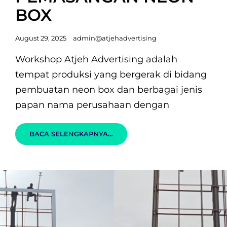
BOX
Posted
August 29, 2025
admin@atjehadvertising
on
Workshop Atjeh Advertising adalah
tempat produksi yang bergerak di bidang
pembuatan neon box dan berbagai jenis
papan nama perusahaan dengan
PEMASANGAN
BACA SELENGKAPNYA…
NEON
BOX