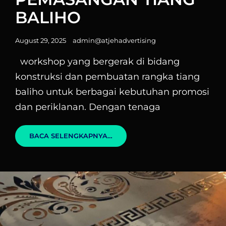
BALIHO
Posted
August 29, 2025
admin@atjehadvertising
on
workshop yang bergerak di bidang
konstruksi dan pembuatan rangka tiang
baliho untuk berbagai kebutuhan promosi
dan periklanan. Dengan tenaga
PEMASANGAN
BACA SELENGKAPNYA…
TIANG
BALIHO