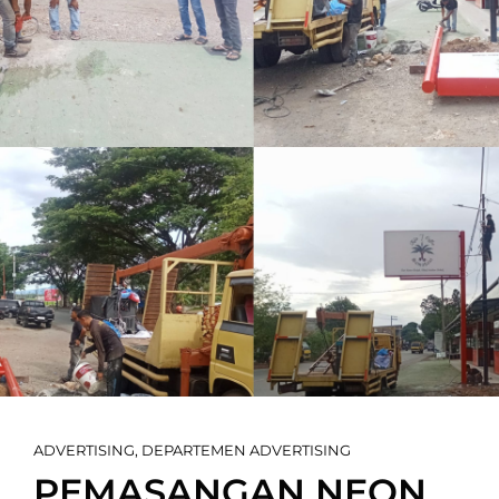
Cat
ADVERTISING
,
DEPARTEMEN ADVERTISING
Links
PEMASANGAN NEON