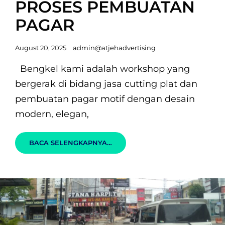
PROSES PEMBUATAN
PAGAR
Posted
August 20, 2025
admin@atjehadvertising
on
Bengkel kami adalah workshop yang
bergerak di bidang jasa cutting plat dan
pembuatan pagar motif dengan desain
modern, elegan,
CUTTING
BACA SELENGKAPNYA…
PLAT
&
PROSES
PEMBUATAN
PAGAR