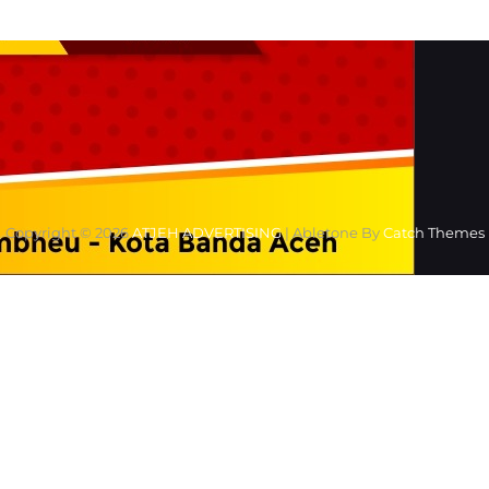
Copyright © 2026
ATJEH ADVERTISING
|
Abletone By
Catch Themes