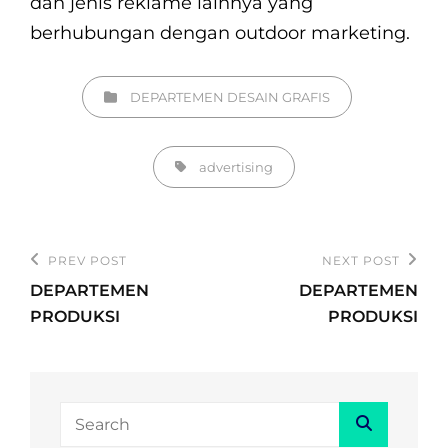
dan jenis reklame lainnya yang
berhubungan dengan outdoor marketing.
Categories
DEPARTEMEN DESAIN GRAFIS
Tags,
advertising
Post
PREV POST
NEXT POST
Previous
Next
navigation
DEPARTEMEN
DEPARTEMEN
Post
Post
PRODUKSI
PRODUKSI
Search
Search
for: