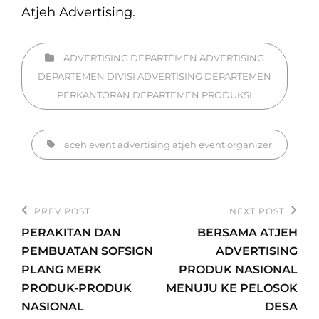
Atjeh Advertising.
Categories
ADVERTISING
DEPARTEMEN ADVERTISING
DEPARTEMEN DIVISI ADVERTISING
DEPARTEMEN
PERKANTORAN
DEPARTEMEN PRODUKSI
Tags,
aceh event
advertising
atjeh
event organizer
Post
PREV POST
NEXT POST
Previous
Next
navigation
PERAKITAN DAN
BERSAMA ATJEH
Post
Post
PEMBUATAN SOFSIGN
ADVERTISING
PLANG MERK
PRODUK NASIONAL
PRODUK-PRODUK
MENUJU KE PELOSOK
NASIONAL
DESA