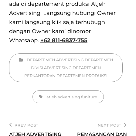
ada di departement produksi Atjeh
Advertising. Langsung hubungi Owner
kami langsung klik saja terhubugn
dengan Owner kami dinomor
Whatsapp.
+62 811-6837-755
Categories
DEPARTEMEN ADVERTISING
DEPARTEMEN
DIVISI ADVERTISING
DEPARTEMEN
PERKANTORAN
DEPARTEMEN PRODUKSI
Tags,
atjeh advertising
funiture
Post
PREV POST
NEXT POST
Previous
Next
navigation
ATJEH ADVERTISING
PEMASANGAN DAN
Post
Post